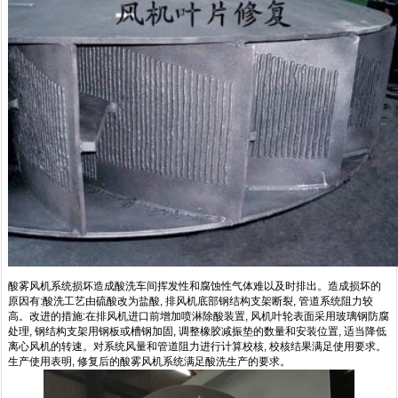
酸雾风机系统损坏造成酸洗车间挥发性和腐蚀性气体难以及时排出。造成损坏的
原因有:酸洗工艺由硫酸改为盐酸, 排风机底部钢结构支架断裂, 管道系统阻力较
高。改进的措施:在排风机进口前增加喷淋除酸装置, 风机叶轮表面采用玻璃钢防腐
处理, 钢结构支架用钢板或槽钢加固, 调整橡胶减振垫的数量和安装位置, 适当降低
离心风机的转速。对系统风量和管道阻力进行计算校核, 校核结果满足使用要求。
生产使用表明, 修复后的酸雾风机系统满足酸洗生产的要求。